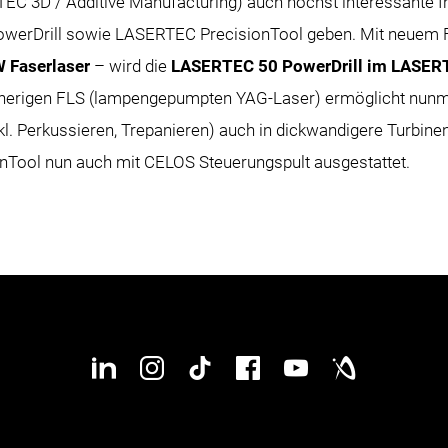
TEC 3D / Additive Manufacturing) auch höchst interessante I
rDrill sowie LASERTEC PrecisionTool geben. Mit neuem Fa
 Faserlaser
– wird die
LASERTEC 50 PowerDrill im LASER
bisherigen FLS (lampengepumpten YAG-Laser) ermöglicht nunm
. Perkussieren, Trepanieren) auch in dickwandigere Turbinen
onTool nun auch mit CELOS Steuerungspult ausgestattet.