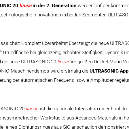
ONIC 20
linear
in der 2. Generation
werden auf der komme
 technologische Innovationen in beiden Segmenten ULTRASO
ozesssicher: Komplett überarbeitet überzeugt die neue ULTRA
2
m
Grundfläche bei gleichzeitig erhöhter Steifigkeit, Dynamik 
rd die neue ULTRASONIC 20
linear
im großen Deckel Maho Vor
ONIC-Maschinendemos wird erstmalig die
ULTRASONIC App 
isierung der automatischen Frequenz- sowie Amplitudenregelu
LTRASONIC 20
linear
ist die optionale Integration einer hoch
onssymmetrischer Werkstücke aus Advanced Materials in höch
el eines Dichtungsringes aus SiC anschaulich demonstriert w