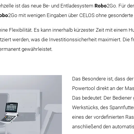
rehzelle ist das neue Be- und Entladesystem
Robo
2Go. Für den
obo
2Go mit wenigen Eingaben über CELOS ohne gesonderte 
ne Flexibilität. Es kann innerhalb kürzester Zeit mit einem 
ziert werden, was die Investitionssicherheit maximiert. Die 
ermanent gewährleistet.
Das Besondere ist, dass der
Powertool direkt an der Ma
Das bedeutet: Der Bediener 
Werkstücks, des Spannfutter
eines der vordefinierten Ra
anschließend den automatisi