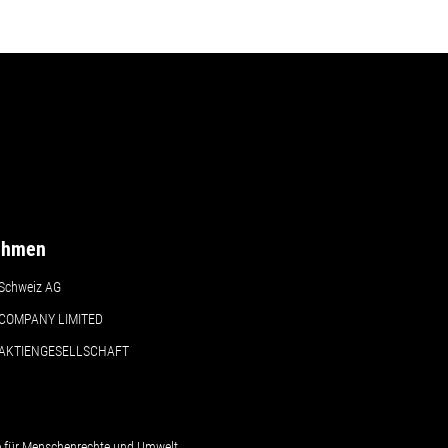
ehmen
Schweiz AG
COMPANY LIMITED
 AKTIENGESELLSCHAFT
le für Menschenrechte und Umwelt