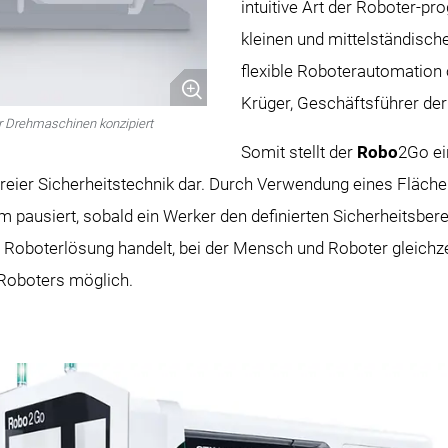
intuitive Art der Roboter-
kleinen und mittelständisch
flexible Roboterautomation 
Krüger, Geschäftsführer d
ier Drehmaschinen konzipiert
Somit stellt der
Robo
2Go ei
freier Sicherheitstechnik dar. Durch Verwendung eines Fläc
 pausiert, sobald ein Werker den definierten Sicherheitsberei
 Roboterlösung handelt, bei der Mensch und Roboter gleichze
 Roboters möglich.