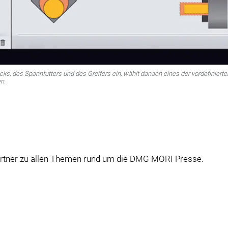
cks, des Spannfutters und des Greifers ein, wählt danach eines der vordefinier
n.
artner zu allen Themen rund um die DMG MORI Presse.