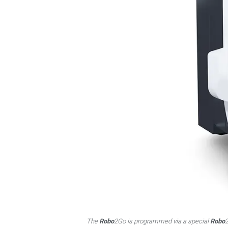
The
Robo
2Go is programmed via a special
Robo