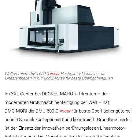
Weltpremiere DMU 600 G
linear
Hochgantry Maschine mit
Linearantrieben in X­, Y­ und Z­Achse für beste Oberflächengüten
Im XXL-Center bei DECKEL MAHO in Pfronten – der
modernsten Großmaschinenfertigung der Welt – hat
DMG MORI die DMU 600 G
linear
für beste Oberflächengüte bei
hoher Dynamik konzeptioniert und konstruiert. Grundlage hierfür
ist der Einsatz der innovativen berührungslosen Linearmotor-
Antriebstechnik. Die Maschinenstruktur wurde hinsichtlich