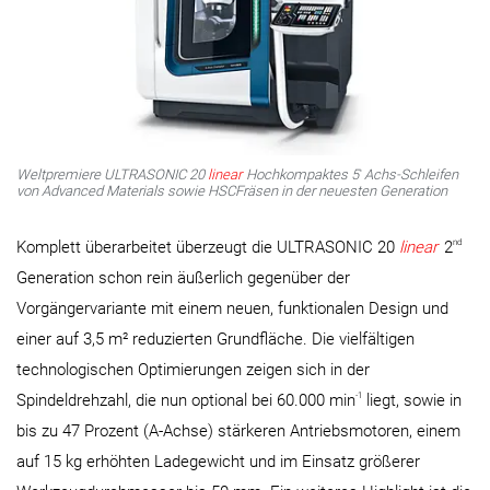
-
Weltpremiere ULTRASONIC 20
linear
Hochkompaktes 5­
Achs­-Schleifen
von Advanced Materials sowie HSC­Fräsen in der neuesten Generation
nd
Komplett überarbeitet überzeugt die ULTRASONIC 20
linear
2
Generation schon rein äußerlich gegenüber der
Vorgängervariante mit einem neuen, funktionalen Design und
einer auf 3,5 m² reduzierten Grundfläche. Die vielfältigen
technologischen Optimierungen zeigen sich in der
-1
Spindeldrehzahl, die nun optional bei 60.000 min
liegt, sowie in
bis zu 47 Prozent (A-Achse) stärkeren Antriebsmotoren, einem
auf 15 kg erhöhten Ladegewicht und im Einsatz größerer