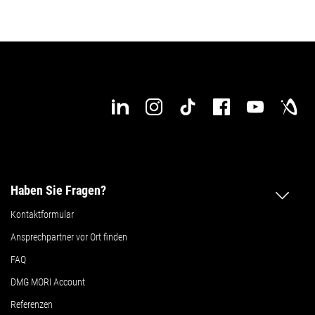
Max. Werkstückgewicht
400 kg
400 kg
Max. Werkstücklänge
740 mm
840 mm
Max. Werkstückbreite
420 mm
420 mm
Details
Details
Haben Sie Fragen?
Kontaktformular
Ansprechpartner vor Ort finden
FAQ
DMG MORI Account
Referenzen