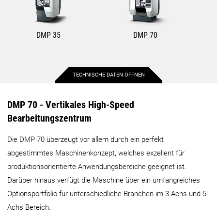
DMP 35
DMP 70
TECHNISCHE DATEN ÖFFNEN
Max. Verfahrweg X-Achse
350 mm
700 mm
DMP 70 - Vertikales High-Speed
Bearbeitungszentrum
Max. Verfahrweg Y-Achse
420 mm
420 mm
Die DMP 70 überzeugt vor allem durch ein perfekt
abgestimmtes Maschinenkonzept, welches exzellent für
Max. Verfahrweg Z-Achse
380 mm
380 mm
produktionsorientierte Anwendungsbereiche geeignet ist.
Darüber hinaus verfügt die Maschine über ein umfangreiches
Max. Werkstückdurchmesser
290 mm
290 mm
Optionsportfolio für unterschiedliche Branchen im 3-Achs und 5-
Achs Bereich.
Max. Werkstückhöhe
580 mm
580 mm