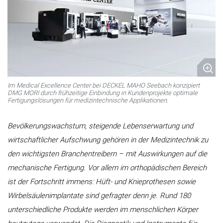
Im Medical Excellence Center bei DECKEL MAHO Seebach konzipiert
DMG MORI durch frühzeitige Einbindung in Kundenprojekte optimale
Fertigungslösungen für medizintechnische Applikationen.
Bevölkerungswachstum, steigende Lebenserwartung und
wirtschaftlicher Aufschwung gehören in der Medizintechnik zu
den wichtigsten Branchentreibern – mit Auswirkungen auf die
mechanische Fertigung. Vor allem im orthopädischen Bereich
ist der Fortschritt immens: Hüft- und Knieprothesen sowie
Wirbelsäulenimplantate sind gefragter denn je. Rund 180
unterschiedliche Produkte werden im menschlichen Körper