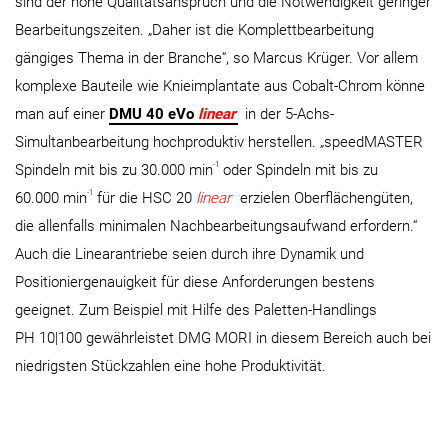
sind der hohe Qualitätsanspruch und die Notwendigkeit geringer
Bearbeitungszeiten. „Daher ist die Komplettbearbeitung
gängiges Thema in der Branche“, so Marcus Krüger. Vor allem
komplexe Bauteile wie Knieimplantate aus Cobalt-Chrom könne
man auf einer
DMU 40 eVo
linear
in der 5-Achs-
Simultanbearbeitung hochproduktiv herstellen. „speedMASTER
-1
Spindeln mit bis zu 30.000 min
oder Spindeln mit bis zu
-1
60.000 min
für die HSC 20
linear
erzielen Oberflächengüten,
die allenfalls minimalen Nachbearbeitungsaufwand erfordern.“
Auch die Linearantriebe seien durch ihre Dynamik und
Positioniergenauigkeit für diese Anforderungen bestens
geeignet. Zum Beispiel mit Hilfe des Paletten-Handlings
PH 10|100 gewährleistet DMG MORI in diesem Bereich auch bei
niedrigsten Stückzahlen eine hohe Produktivität.